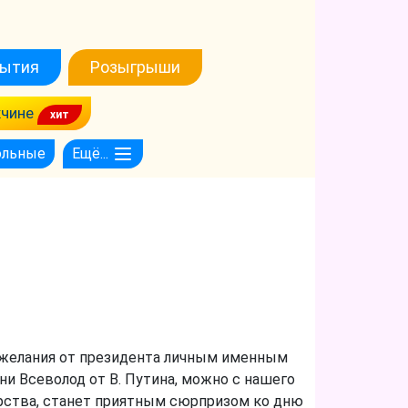
ытия
Розыгрыши
чине
ольные
Ещё...
ожелания от президента личным именным
ни Всеволод от В. Путина, можно с нашего
арства, станет приятным сюрпризом ко дню