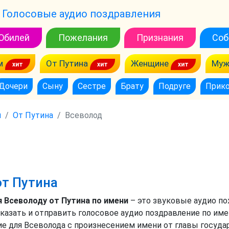
Голосовые аудио поздравления
Юбилей
Пожелания
Признания
Соб
м
От Путина
Женщине
Муж
Дочери
Сыну
Сестре
Брату
Подруге
Прик
м
От Путина
Всеволод
от Путина
 Всеволоду от Путина по имени
– это звуковые аудио п
казать и отправить голосовое аудио поздравление по име
ие для Всеволода с произнесением имени от главы госуд