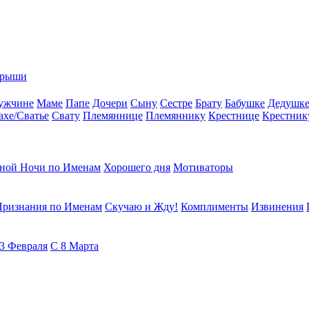
грыши
ужчине
Маме
Папе
Дочери
Сыну
Сестре
Брату
Бабушке
Дедушк
ахе/Сватье
Свату
Племяннице
Племяннику
Крестнице
Крестник
ной Ночи по Именам
Хорошего дня
Мотиваторы
Признания по Именам
Скучаю и Жду!
Комплименты
Извинения
3 Февраля
С 8 Марта