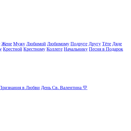
е
Жене
Мужу
Любимой
Любимому
Подруге
Другу
Тёте
Дяде
у
Крестной
Крестному
Коллеге
Начальнику
Песня в Подарок
Признания в Любви
День Св. Валентина 💛