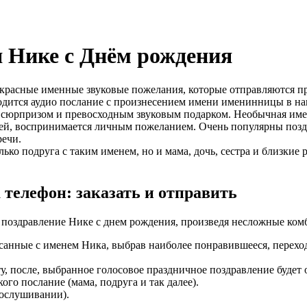
я Нике с Днём рождения
екрасные именные звуковые пожелания, которые отправляются пр
водится аудио послание с произнесением имени именинницы в на
м сюрпризом и превосходным звуковым подарком. Необычная имен
ней, воспринимается личным пожеланием. Очень популярны позд
речи.
ько подруга с таким именем, но и мама, дочь, сестра и близкие
 телефон: заказать и отправить
ое поздравление Нике с днем рождения, произведя несложные ком
анные с именем Ника, выбрав наиболее понравившееся, переход
 после, выбранное голосовое праздничное поздравление будет 
кого послание (мама, подруга и так далее).
рослушивании).