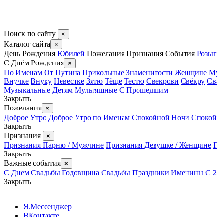
Поиск по сайту
×
Каталог сайта
×
День Рождения
Юбилей
Пожелания
Признания
События
Розы
С Днём Рождения
×
По Именам
От Путина
Прикольные
Знаменитости
Женщине
М
Внучке
Внуку
Невестке
Зятю
Тёще
Тестю
Свекрови
Свёкру
Св
Музыкальные
Детям
Мультяшные
С Прошедшим
Закрыть
Пожелания
×
Доброе Утро
Доброе Утро по Именам
Спокойной Ночи
Спокой
Закрыть
Признания
×
Признания Парню / Мужчине
Признания Девушке / Женщине
Закрыть
Важные события
×
С Днем Свадьбы
Годовщина Свадьбы
Праздники
Именины
С 2
Закрыть
+
Я.Мессенджер
ВКонтакте