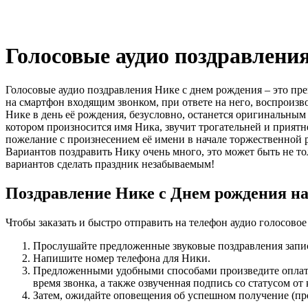
Голосовые аудио поздравлени
Голосовые аудио поздравления Нике с днем рождения – это пр
на смартфон входящим звонком, при ответе на него, воспроиз
Нике в день её рождения, безусловно, останется оригинальны
котором произносится имя Ника, звучит трогательней и прият
пожелание с произнесением её имени в начале торжественной 
Вариантов поздравить Нику очень много, это может быть не тол
вариантов сделать праздник незабываемым!
Поздравление Нике с Днем рождения на
Чтобы заказать и быстро отправить на телефон аудио голосов
Прослушайте предложенные звуковые поздравления запис
Напишите номер телефона для Ники.
Предложенными удобными способами произведите оплату,
время звонка, а также озвученная подпись со статусом от 
Затем, ожидайте оповещения об успешном получение (п