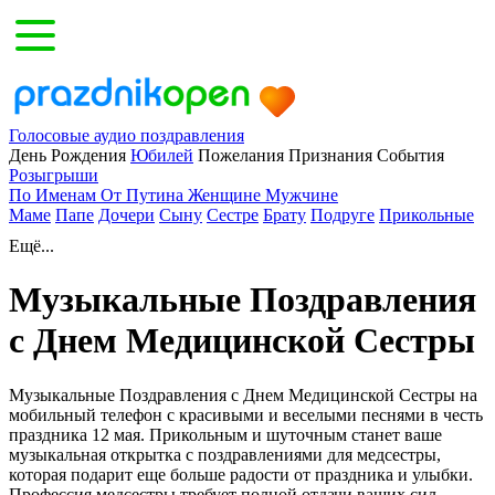
Голосовые аудио поздравления
День Рождения
Юбилей
Пожелания
Признания
События
Розыгрыши
По Именам
От Путина
Женщине
Мужчине
Маме
Папе
Дочери
Сыну
Сестре
Брату
Подруге
Прикольные
Ещё...
Музыкальные Поздравления
с Днем Медицинской Сестры
Музыкальные Поздравления с Днем Медицинской Сестры на
мобильный телефон с красивыми и веселыми песнями в честь
праздника 12 мая. Прикольным и шуточным станет ваше
музыкальная открытка с поздравлениями для медсестры,
которая подарит еще больше радости от праздника и улыбки.
Профессия медсестры требует полной отдачи ваших сил,