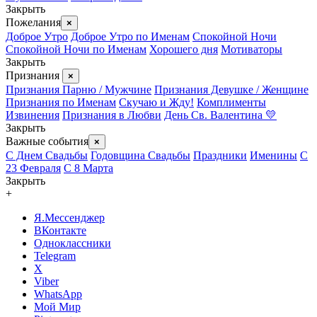
Закрыть
Пожелания
×
Доброе Утро
Доброе Утро по Именам
Спокойной Ночи
Спокойной Ночи по Именам
Хорошего дня
Мотиваторы
Закрыть
Признания
×
Признания Парню / Мужчине
Признания Девушке / Женщине
Признания по Именам
Скучаю и Жду!
Комплименты
Извинения
Признания в Любви
День Св. Валентина 💛
Закрыть
Важные события
×
С Днем Свадьбы
Годовщина Свадьбы
Праздники
Именины
С
23 Февраля
С 8 Марта
Закрыть
+
Я.Мессенджер
ВКонтакте
Одноклассники
Telegram
X
Viber
WhatsApp
Мой Мир