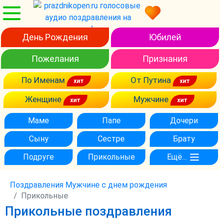
День Рождения
Юбилей
Пожелания
Признания
По Именам
От Путина
Женщине
Мужчине
Маме
Папе
Дочери
Сыну
Сестре
Брату
Подруге
Прикольные
Ещё...
Поздравления Мужчине с днем рождения
Прикольные
Прикольные поздравления