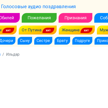
Голосовые аудио поздравления
Юбилей
Пожелания
Признания
Соб
м
От Путина
Женщине
Муж
Дочери
Сыну
Сестре
Брату
Подруге
Прик
м
Ильдар