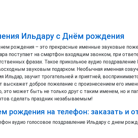
ления Ильдару с Днём рождения
днем рождения – это прекрасные именные звуковые поже
ара поступает на смартфон входящим звонком, при ответе
ственных фразах. Такое прикольное аудио поздравление И
осходным звуковым подарком. Необычная именная озвуче
я Ильдар, звучит трогательней и приятней, воспринимае
нт выскажет доброе пожелание с произнесением его имени
 это может быть не только друг с таким именем, но и пап
нтов сделать праздник незабываемым!
м рождения на телефон: заказать и о
лефон аудио голосовое поздравление Ильдару с днем рож