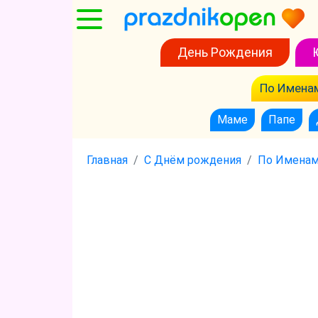
День Рождения
По Имена
Маме
Папе
Главная
С Днём рождения
По Имена