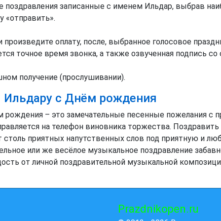
поздравления записанные с именем Ильдар, выбрав наиб
у «отправить».
роизведите оплату, после, выбранное голосовое праздн
ся точное время звонка, а также озвученная подпись со с
шном получение (прослушивании).
 Ильдару с Днём рождения
м рождения – это замечательные песенные пожелания с 
равляется на телефон виновника торжества. Поздравить 
т столь приятных напутственных слов под приятную и л
ельное или же весёлое музыкальное поздравление забавн
адость от личной поздравительной музыкальной композици
Prazdnikopen.ru