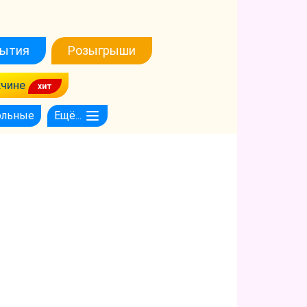
ытия
Розыгрыши
чине
ольные
Ещё...