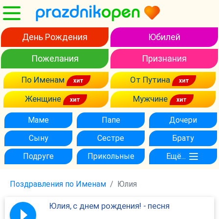
День Рождения
Юбилей
Пожелания
Признания
По Именам
От Путина
Женщине
Мужчине
Маме
Папе
Дочери
Сыну
Сестре
Брату
Подруге
Прикольные
Ещё...
Поздравления по Именам
Юлия
Юлия, с днем рождения! - песня