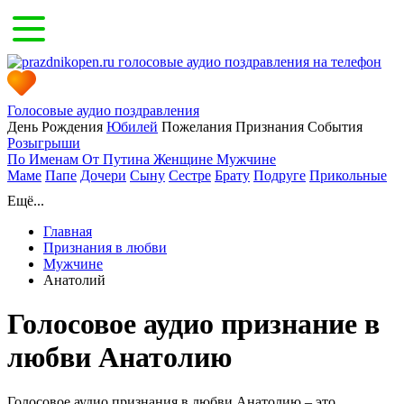
Голосовые аудио поздравления
День Рождения
Юбилей
Пожелания
Признания
События
Розыгрыши
По Именам
От Путина
Женщине
Мужчине
Маме
Папе
Дочери
Сыну
Сестре
Брату
Подруге
Прикольные
Ещё...
Главная
Признания в любви
Мужчине
Анатолий
Голосовое аудио признание в
любви Анатолию
Голосовое аудио признания в любви Анатолию – это