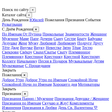
Поиск по сайту
×
Каталог сайта
×
День Рождения
Юбилей
Пожелания
Признания
События
Розыгрыши
С Днём Рождения
×
По Именам
От Путина
Прикольные
Знаменитости
Женщине
Мужчине
Маме
Папе
Дочери
Сыну
Сестре
Брату
Бабушке
Дедушке
Жене
Мужу
Любимой
Любимому
Подруге
Другу
Тёте
Дяде
Внучке
Внуку
Невестке
Зятю
Тёще
Тестю
Свекрови
Свёкру
Свахе/Сватье
Свату
Племяннице
Племяннику
Крестнице
Крестнику
Крестной
Крестному
Коллеге
Начальнику
Песня в Подарок
Музыкальные
Детям
Мультяшные
С Прошедшим
Закрыть
Пожелания
×
Доброе Утро
Доброе Утро по Именам
Спокойной Ночи
Спокойной Ночи по Именам
Хорошего дня
Мотиваторы
Закрыть
Признания
×
Признания Парню / Мужчине
Признания Девушке / Женщине
Признания по Именам
Скучаю и Жду!
Комплименты
Извинения
Признания в Любви
День Св. Валентина 💛