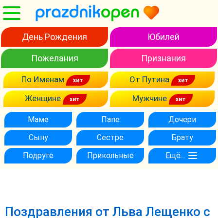
День Рождения
Юбилей
Пожелания
Признания
По Именам
От Путина
Женщине
Мужчине
Маме
Папе
Дочери
Сыну
Сестре
Брату
Подруге
Прикольные
Ещё...
Поздравления от Льва Лещенко с