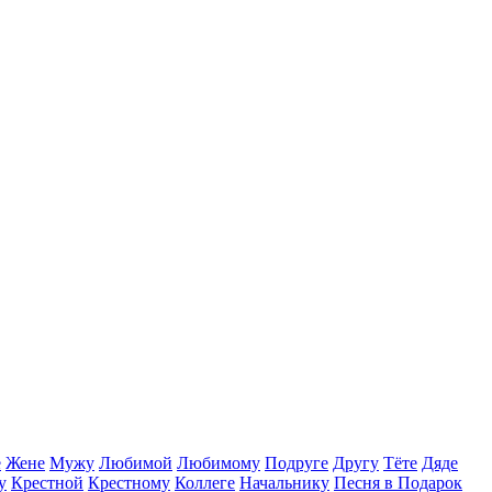
е
Жене
Мужу
Любимой
Любимому
Подруге
Другу
Тёте
Дяде
у
Крестной
Крестному
Коллеге
Начальнику
Песня в Подарок