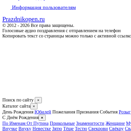
Информация пользователям
Prazdnikopen.ru
© 2012 - 2026 Все права защищены.
Голосовые аудио поздравления с отправлением на телефон
Копировать текст со страницы можно только с активной ссылк
Поиск по сайту
×
Каталог сайта
×
День Рождения
Юбилей
Пожелания
Признания
События
Розы
С Днём Рождения
×
По Именам
От Путина
Прикольные
Знаменитости
Женщине
М
Внучке
Внуку
Невестке
Зятю
Тёще
Тестю
Свекрови
Свёкру
Св