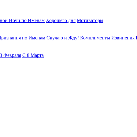
ной Ночи по Именам
Хорошего дня
Мотиваторы
Признания по Именам
Скучаю и Жду!
Комплименты
Извинения
3 Февраля
С 8 Марта