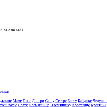
ой на наш сайт
грыши
ужчине
Маме
Папе
Дочери
Сыну
Сестре
Брату
Бабушке
Дедушк
ахе/Сватье
Свату
Племяннице
Племяннику
Крестнице
Крестник