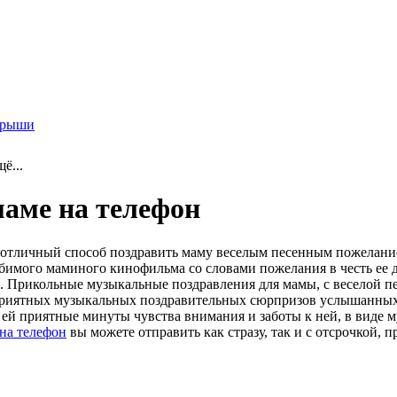
грыши
ё...
аме на телефон
 отличный способ поздравить маму веселым песенным пожелание
бимого маминого кинофильма со словами пожелания в честь ее 
. Прикольные музыкальные поздравления для мамы, с веселой пе
 приятных музыкальных поздравительных сюрпризов услышанных 
 ей приятные минуты чувства внимания и заботы к ней, в виде
на телефон
вы можете отправить как стразу, так и с отсрочкой,