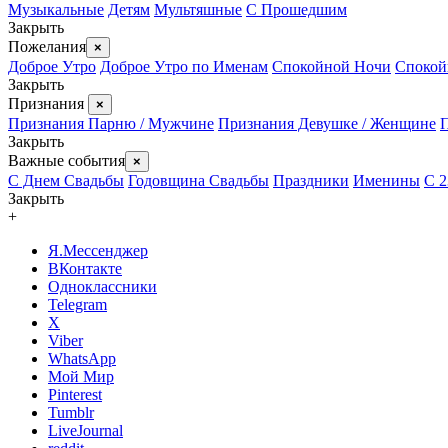
Музыкальные
Детям
Мультяшные
С Прошедшим
Закрыть
Пожелания
×
Доброе Утро
Доброе Утро по Именам
Спокойной Ночи
Спокой
Закрыть
Признания
×
Признания Парню / Мужчине
Признания Девушке / Женщине
Закрыть
Важные события
×
С Днем Свадьбы
Годовщина Свадьбы
Праздники
Именины
С 2
Закрыть
+
Я.Мессенджер
ВКонтакте
Одноклассники
Telegram
X
Viber
WhatsApp
Мой Мир
Pinterest
Tumblr
LiveJournal