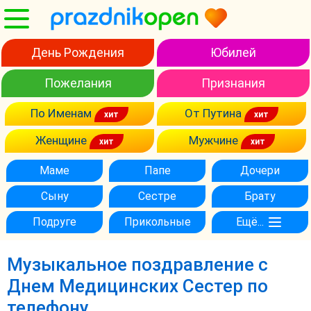
День Рождения
Юбилей
Пожелания
Признания
По Именам
От Путина
Женщине
Мужчине
Маме
Папе
Дочери
Сыну
Сестре
Брату
Подруге
Прикольные
Ещё...
Музыкальное поздравление с
Днем Медицинских Сестер по
телефону